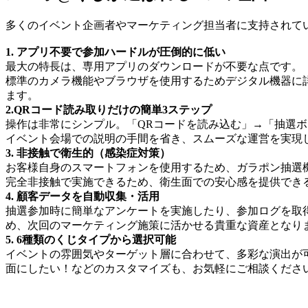
多くのイベント企画者やマーケティング担当者に支持されて
1. アプリ不要で参加ハードルが圧倒的に低い
最大の特長は、専用アプリのダウンロードが不要な点です。
標準のカメラ機能やブラウザを使用するためデジタル機器に
ます。
2.QRコード読み取りだけの簡単3ステップ
操作は非常にシンプル。「QRコードを読み込む」→「抽選ボ
イベント会場での説明の手間を省き、スムーズな運営を実現
3. 非接触で衛生的（感染症対策）
お客様自身のスマートフォンを使用するため、ガラポン抽選
完全非接触で実施できるため、衛生面での安心感を提供でき
4. 顧客データを自動収集・活用
抽選参加時に簡単なアンケートを実施したり、参加ログを取
め、次回のマーケティング施策に活かせる貴重な資産となり
5. 6種類のくじタイプから選択可能
イベントの雰囲気やターゲット層に合わせて、多彩な演出が
面にしたい！などのカスタマイズも、お気軽にご相談くださ