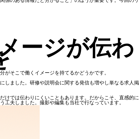
関係のある情報だと分かること」のほうが重要です。今回のリ
メージが伝わ
を
分がそこで働くイメージを持てるかどうかです。
にしました。研修や説明会に関する発信も増やし単なる求人掲
だけでは伝わりにくいこともあります。だからこそ、直感的に
う工夫しました。撮影や編集も当社で行なっています。