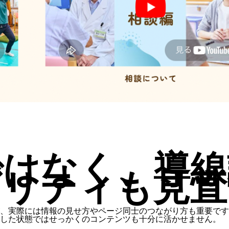
ではなく、導線
ビリティも見直
、実際には情報の見せ方やページ同士のつながり方も重要です
うした状態ではせっかくのコンテンツも十分に活かせません。