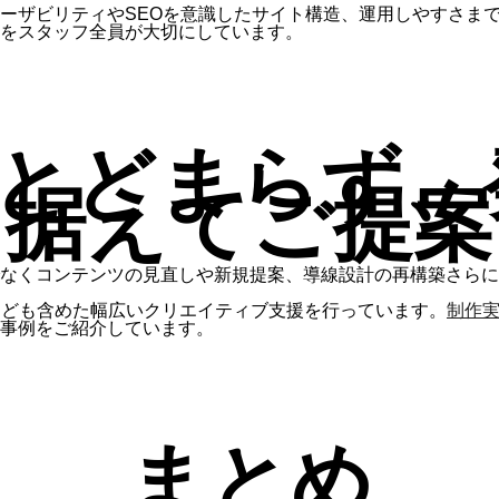
ーザビリティやSEOを意識したサイト構造、運用しやすさまで
をスタッフ全員が大切にしています。
にとどまらず
据えてご提案
なくコンテンツの見直しや新規提案、導線設計の再構築さらに
なども含めた幅広いクリエイティブ支援を行っています。
制作
事例をご紹介しています。
まとめ