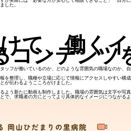
すが実際には「必要な方が安心して相談できること」「自分に
ました。
向けて、働くイ
るコンテンツ
タッフが働いているのか、どのような雰囲気の職場なのか、自
報を整理し、職種や立場に応じて情報にアクセスしやすい構成
とが伝わるようこころがけました。
るよう新たに動画も制作しました。職場の雰囲気は文字や写真
とで、求職者の方にとってより具体的なイメージにつながるよ