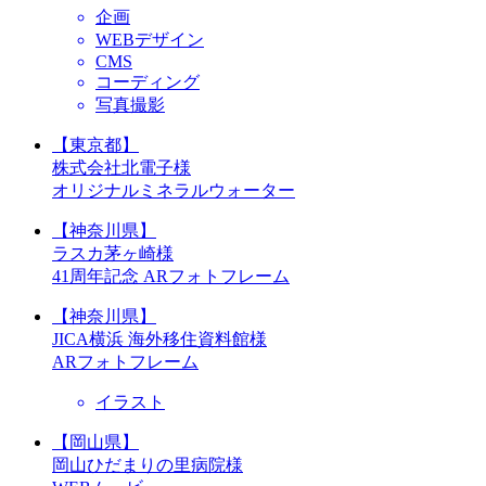
企画
WEBデザイン
CMS
コーディング
写真撮影
【東京都】
株式会社北電子様
オリジナルミネラルウォーター
【神奈川県】
ラスカ茅ヶ崎様
41周年記念 ARフォトフレーム
【神奈川県】
JICA横浜 海外移住資料館様
ARフォトフレーム
イラスト
【岡山県】
岡山ひだまりの里病院様