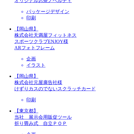
オリジナルお茶ノベルティ
パッケージデザイン
印刷
【岡山県】
株式会社天満屋フィットネス
スポーツクラブENJOY様
ARフォトフレーム
企画
イラスト
【岡山県】
株式会社元屋廣告社様
けずりカスのでないスクラッチカード
印刷
【東京都】
当社 展示会用販促ツール
折り畳み式 自立ＰＯＰ