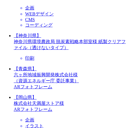
企画
WEBデザイン
CMS
コーディング
【神奈川県】
神奈川県環境農政局 脱炭素戦略本部室様 紙製クリアフ
ァイル（透けないタイプ）
印刷
【青森県】
六ヶ所地域振興開発株式会社様
（資源エネルギー庁 委託事業）
ARフォトフレーム
【岡山県】
株式会社天満屋ストア様
ARフォトフレーム
企画
イラスト