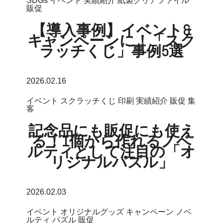
SDGs
イベント
実績紹介
紙製クリアファイル
販促
【導入事例】イベント&
キャンペーンに！「スク
ラッチくじ」事例5選
2026.02.16
イベント
スクラッチくじ
印刷
実績紹介
販促
集
客
記念品にも販促にも使え
る！1個から作れるノベ
ルティとして注目の「オ
リジナルパズル」
2026.02.03
イベント
オリジナルグッズ
キャンペーン
ノベ
ルティ
パズル
販促